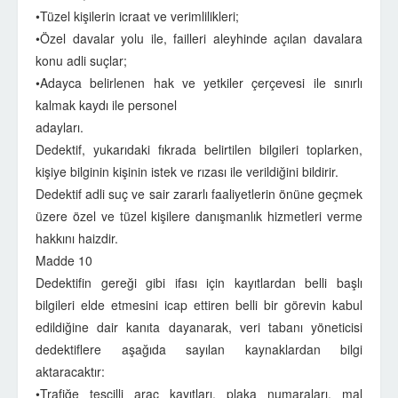
•Tüzel kişilerin icraat ve verimlilikleri;
•Özel davalar yolu ile, failleri aleyhinde açılan davalara
konu adli suçlar;
•Adayca belirlenen hak ve yetkiler çerçevesi ile sınırlı
kalmak kaydı ile personel
adayları.
Dedektif, yukarıdaki fıkrada belirtilen bilgileri toplarken,
kişiye bilginin kişinin istek ve rızası ile verildiğini bildirir.
Dedektif adli suç ve sair zararlı faaliyetlerin önüne geçmek
üzere özel ve tüzel kişilere danışmanlık hizmetleri verme
hakkını haizdir.
Madde 10
Dedektifin gereği gibi ifası için kayıtlardan belli başlı
bilgileri elde etmesini icap ettiren belli bir görevin kabul
edildiğine dair kanıta dayanarak, veri tabanı yöneticisi
dedektiflere aşağıda sayılan kaynaklardan bilgi
aktaracaktır:
•Trafiğe tescilli araç kayıtları, plaka numaraları, mal