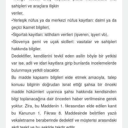
sahipleri ve araçlara ilişkin
veriler,
•Yerleşik nüfus ya da merkezi nüfus kayıtları: daimi ya da
geçici ikamet bilgileri,
•Sigortalı kayıtları: istihdam verileri (işveren, işyeri vb),
•Slovenya gemi ve uçak sicilleri: vasıtalar ve sahipleri
hakkında bilgiler.
Dedektifler, kendilerini tevkil eden asilin böyle bir yetkisi
var ise, adli ve idari kayıtlara girip bunlarda incelemelerde
bulunmaya yetkili olacaktır.
Bu madde kapsamı bilgileri elde etmek amacıyla, talep
konusu bilginin doğrudan isnat ettiği şahsa bir önceki
madde hükümleri uyarınca şahsı hakkında kendisinden
bilgi toplanacağına dair önceden haber verilmesine gerek
yoktur. Zira, bu Maddenin 1. fıkrasından elde edilen kanıt
bu Kanunun 1. Fıkrası 8. Maddesinde belirtilen yazılı
vekaletname beraberinde dedektif ve müşterisi arasındaki
akdi teşkil ve bu şekilde takdir edilir.