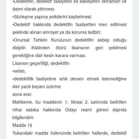
•Dedektifin, dedektif faaliyetini ifa kabiliyetini tamamen ve
daimi olarak yitirmesi;
•Sözleşme yapma yetkilerini kaybetmesi;
•Dedektif hakkında dedektifin faaliyetten men edilmesi
şeklinde alınan emniyet ya da koruma tedbiri;
•Onursal Tahkim Kurulunun dedektifin sebep olduğu
disiplin ihlalinden ötürü lisansının geri çekilmesi
gerektiğine dair kesin karara varması.
Lisansın geçerliliği, dedektifin
•vefatı,
•dedektiflik faaliyetine artık devam etmek istemediğine
dair yazılı beyanı üzerine
sona erer.
Mahkeme, bu maddenin 1. fıkrası 2. satırında belirtilen
nihai sabıka hakkında Odayı resmi görevi dışında
bilgilendirir.
Madde 16
Yukarıdaki madde hükmünde belirtilen hallerde, dedektif