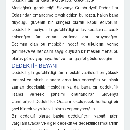
Dedektif olunur MESLEKİ AHLAK KURALLARI
Mesleğimin gerektirdiği, Slovenya Cumhuriyeti Dedektifler
Odasından emanetime tevcih edilen bu rozeti, halkın bana
duyduğu güvenin bir simgesi olarak kabul ediyorum.
Dedektiflik faaliyetinin gerektirdiği ahlak kurallarına sadık
kalacağım tüm zaman zarfında onu koruyacağım.
Seçimim olan bu mesleğin hedef ve ülkülerini yerine
getirmeye ve her daim saygı duyulan bir meslek mensubu
olarak görev yapmaya her zaman gayret göstereceğim.
DEDEKTİF BEYANI
Dedektifliğin gerektirdiği tüm mesleki vazifeleri en yüksek
manevi ve ahlaki standartlarda icra edeceğim ve hiçbir
zaman dedektiflik mesleğini ya da bana bir dedektiflik
lisansı vererek şahsımı onurlandıran Slovenya
Cumhuriyeti Dedektifler Odasını lekeleyecek herhangi bir
şeyi bilerek veya kasıtlı olarak yapmayacağım.
Bir dedektif olarak başka dedektiflerin yaptığı işleri
yargılamayacak ve diğer dedektif ve dedektiflik firmalarının