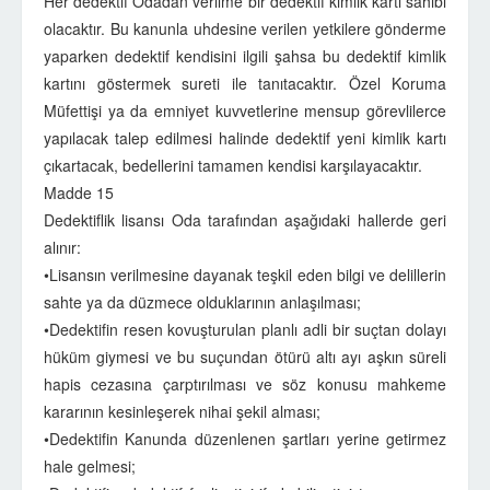
Her dedektif Odadan verilme bir dedektif kimlik kartı sahibi
olacaktır. Bu kanunla uhdesine verilen yetkilere gönderme
yaparken dedektif kendisini ilgili şahsa bu dedektif kimlik
kartını göstermek sureti ile tanıtacaktır. Özel Koruma
Müfettişi ya da emniyet kuvvetlerine mensup görevlilerce
yapılacak talep edilmesi halinde dedektif yeni kimlik kartı
çıkartacak, bedellerini tamamen kendisi karşılayacaktır.
Madde 15
Dedektiflik lisansı Oda tarafından aşağıdaki hallerde geri
alınır:
•Lisansın verilmesine dayanak teşkil eden bilgi ve delillerin
sahte ya da düzmece olduklarının anlaşılması;
•Dedektifin resen kovuşturulan planlı adli bir suçtan dolayı
hüküm giymesi ve bu suçundan ötürü altı ayı aşkın süreli
hapis cezasına çarptırılması ve söz konusu mahkeme
kararının kesinleşerek nihai şekil alması;
•Dedektifin Kanunda düzenlenen şartları yerine getirmez
hale gelmesi;