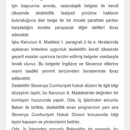
için başvurma anında, vatandaşlık belgesi ile kendi
ülkesinde dedektiflik faaliyeti yürütme hakkının
bulunduğuna dair belge ile bir önceki paraftaki şartları
karşıladığını tevsike yarayacak diğer delilleri ibraz
edecektir.
İşbu Kanunun 8. Maddesi 1. paragrafı 2 ila 4. fıkralarında
açıklanan kriterlere uygunluk dedektifin kendi ülkesinde
geçerli esaslar uyarınca tanzim edilmiş belgeler vasıtasıyla
tevsik olunur. Bu belgeler İngilizce ve Slovence dillerine
resmi tasdikli yeminli tercümeleri beraberinde ibraz
edilecektir.
Dedektifin Slovenya Cumhuriyeti hukuk düzeni ile ilgili bilgi
düzeyinin tayini, bu Kanunun 8. Maddesinde değinilen bir
komisyon huzurunda yapılır. Oda, İç İşlerinden sorumlu
Bakan ile birlikte, dedektiflik sınav programının yanı sıra
Slovenya Cumhuriyeti Hukuk Düzeni konusunda bilgi
tayini kapsam ve yöntemlerini belirler.
Oda, İç İşlerinden sorumlu Bakanlığın da onayıyla, bu