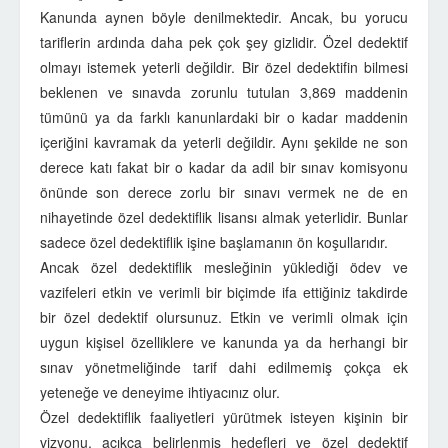
Kanunda aynen böyle denilmektedir. Ancak, bu yorucu
tariflerin ardında daha pek çok şey gizlidir. Özel dedektif
olmayı istemek yeterli değildir. Bir özel dedektifin bilmesi
beklenen ve sınavda zorunlu tutulan 3,869 maddenin
tümünü ya da farklı kanunlardaki bir o kadar maddenin
içeriğini kavramak da yeterli değildir. Aynı şekilde ne son
derece katı fakat bir o kadar da adil bir sınav komisyonu
önünde son derece zorlu bir sınavı vermek ne de en
nihayetinde özel dedektiflik lisansı almak yeterlidir. Bunlar
sadece özel dedektiflik işine başlamanın ön koşullarıdır.
Ancak özel dedektiflik mesleğinin yüklediği ödev ve
vazifeleri etkin ve verimli bir biçimde ifa ettiğiniz takdirde
bir özel dedektif olursunuz. Etkin ve verimli olmak için
uygun kişisel özelliklere ve kanunda ya da herhangi bir
sınav yönetmeliğinde tarif dahi edilmemiş çokça ek
yeteneğe ve deneyime ihtiyacınız olur.
Özel dedektiflik faaliyetleri yürütmek isteyen kişinin bir
vizyonu, açıkça belirlenmiş hedefleri ve özel dedektif