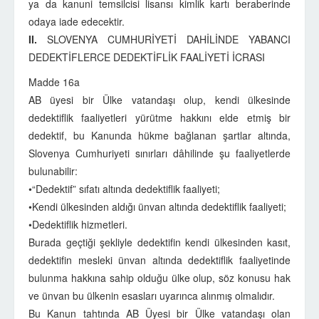
ya da kanuni temsilcisi lisansı kimlik kartı beraberinde
odaya iade edecektir.
II.
SLOVENYA CUMHURİYETİ DAHİLİNDE YABANCI
DEDEKTİFLERCE DEDEKTİFLİK FAALİYETİ İCRASI
Madde 16a
AB üyesi bir Ülke vatandaşı olup, kendi ülkesinde
dedektiflik faaliyetleri yürütme hakkını elde etmiş bir
dedektif, bu Kanunda hükme bağlanan şartlar altında,
Slovenya Cumhuriyeti sınırları dâhilinde şu faaliyetlerde
bulunabilir:
•“Dedektif” sıfatı altında dedektiflik faaliyeti;
•Kendi ülkesinden aldığı ünvan altında dedektiflik faaliyeti;
•Dedektiflik hizmetleri.
Burada geçtiği şekliyle dedektifin kendi ülkesinden kasıt,
dedektifin mesleki ünvan altında dedektiflik faaliyetinde
bulunma hakkına sahip olduğu ülke olup, söz konusu hak
ve ünvan bu ülkenin esasları uyarınca alınmış olmalıdır.
Bu Kanun tahtında AB Üyesi bir Ülke vatandaşı olan