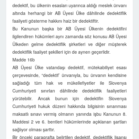
dedektif, bu ülkenin esasları uyarınca aldığı meslek ünvanı
altında herhangi bir AB Üyesi Ülke dâhilinde dedektiflik
faaliyeti gösterme hakkını haiz bir dedektiftir.
Bu Kanunun başka bir AB Üyesi Ülkenin dedektifini
ilgilendiren hükümleri aynı zamanda söz konusu AB Üyesi
Ülkeden gelme dedektiflik şirketleri ve diğer müşterek
dedektiflik faaliyet şekilleri için de aynen geçerlidir.
Madde 16b
AB Üyesi Ülke vatandaşı dedektif, mütekabiliyet esası
çerçevesinde, “dedektif’ ünvanıyla, bu ünvanın kendisine
sağladığı tüm hak ve mükellefiyetler ile Slovenya
Cumhuriyeti sınırları dâhilinde dedektiflik faaliyetleri
yürütebilir. Ancak bunun için dedektifin Slovenya
Cumhuriyeti hukuk düzeni hakkında bilgisinin sınanması
maksatlı sınavı vermiş olmanın yanında işbu Kanunun 8.
Maddesi 2 ve 6. bentleri hükümlerinde açıklanan şartları
sağlıyor olması şarttır.
Bir önceki paragrafta belirtilen dedektif, dedektiflik lisansı