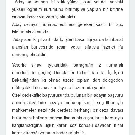
Aday konusunda iki yıllık yüksek okul ya da mesleki
yüksek öğretim kurumunu bitirmiş ve yapılan bir bitirme
sınavını başarıyla vermiş olmalıdır.
Aday cezaya muhatap edilmesi gereken kasıtlı bir suç
işlememiş olmalıdır.
Aday son iki yıl zarfında İç İşleri Bakanlığı ya da İstihbarat
ajansları bünyesinde resmi yetkili sıfatıyla hizmet ifa
etmemiş olmalıdır.
Yeterlik sınavı (yukarıdaki paragrafın 2 numaralı
maddesinde geçen) Dedektifler Odasından iki, İç İşleri
Bakanlığından iki olmak üzere toplam dört delegeden
müteşekkil bir sınav komisyonu huzurunda yapılır.
Özel dedektiflik başvurusunda bulunan bir adayın başvuru
anında aleyhinde cezaya muhatap kasıtlı suç ithamıyla
mahkemeler nezdinde derdest herhangi bir ceza davası
bulunması halinde, adayın lisans alma şartlarını karşılayıp
karşılamadığına ilişkin karar, söz konusu davadan nihai
karar çıkacağı zamana kadar ertelenir.