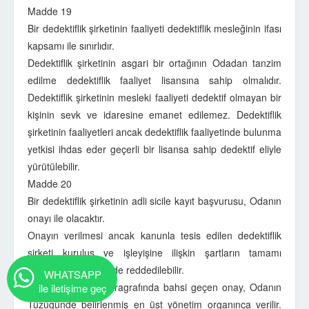
Madde 19
Bir dedektiflik şirketinin faaliyeti dedektiflik mesleğinin ifası
kapsamı ile sınırlıdır.
Dedektiflik şirketinin asgari bir ortağının Odadan tanzim
edilme dedektiflik faaliyet lisansına sahip olmalıdır.
Dedektiflik şirketinin mesleki faaliyeti dedektif olmayan bir
kişinin sevk ve idaresine emanet edilemez. Dedektiflik
şirketinin faaliyetleri ancak dedektiflik faaliyetinde bulunma
yetkisi ihdas eder geçerli bir lisansa sahip dedektif eliyle
yürütülebilir.
Madde 20
Bir dedektiflik şirketinin adli sicile kayıt başvurusu, Odanın
onayı ile olacaktır.
Onayın verilmesi ancak kanunla tesis edilen dedektiflik
şirketi kuruluş ve işleyişine ilişkin şartların tamamı
sağlanmadığı takdirde reddedilebilir.
WHATSAPP
Bu Maddenin 1. paragrafında bahsi geçen onay, Odanın
ile iletişime geç
Tüzüğünde belirlenmiş en üst yönetim organınca verilir.