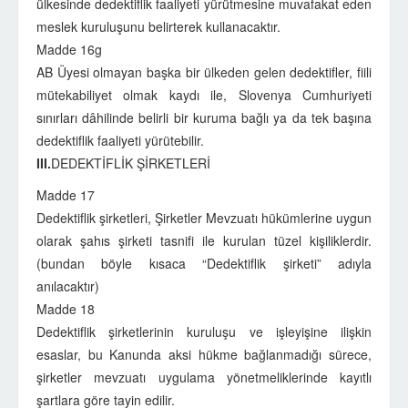
ülkesinde dedektiflik faaliyeti yürütmesine muvafakat eden
meslek kuruluşunu belirterek kullanacaktır.
Madde 16g
AB Üyesi olmayan başka bir ülkeden gelen dedektifler, fiili
mütekabiliyet olmak kaydı ile, Slovenya Cumhuriyeti
sınırları dâhilinde belirli bir kuruma bağlı ya da tek başına
dedektiflik faaliyeti yürütebilir.
III.
DEDEKTİFLİK ŞİRKETLERİ
Madde 17
Dedektiflik şirketleri, Şirketler Mevzuatı hükümlerine uygun
olarak şahıs şirketi tasnifi ile kurulan tüzel kişiliklerdir.
(bundan böyle kısaca “Dedektiflik şirketi” adıyla
anılacaktır)
Madde 18
Dedektiflik şirketlerinin kuruluşu ve işleyişine ilişkin
esaslar, bu Kanunda aksi hükme bağlanmadığı sürece,
şirketler mevzuatı uygulama yönetmeliklerinde kayıtlı
şartlara göre tayin edilir.