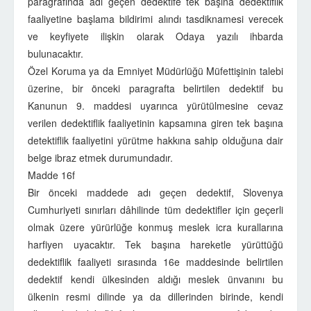
paragrafında adı geçen dedektife tek başına dedektiflik
faaliyetine başlama bildirimi alındı tasdiknamesi verecek
ve keyfiyete ilişkin olarak Odaya yazılı ihbarda
bulunacaktır.
Özel Koruma ya da Emniyet Müdürlüğü Müfettişinin talebi
üzerine, bir önceki paragrafta belirtilen dedektif bu
Kanunun 9. maddesi uyarınca yürütülmesine cevaz
verilen dedektiflik faaliyetinin kapsamına giren tek başına
detektiflik faaliyetini yürütme hakkına sahip olduğuna dair
belge ibraz etmek durumundadır.
Madde 16f
Bir önceki maddede adı geçen dedektif, Slovenya
Cumhuriyeti sınırları dâhilinde tüm dedektifler için geçerli
olmak üzere yürürlüğe konmuş meslek icra kurallarına
harfiyen uyacaktır. Tek başına hareketle yürüttüğü
dedektiflik faaliyeti sırasında 16e maddesinde belirtilen
dedektif kendi ülkesinden aldığı meslek ünvanını bu
ülkenin resmi dilinde ya da dillerinden birinde, kendi