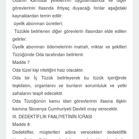
Odanın kamusal yetkilerinin uygulamasında ve diğer
görevlerinin ifasında ihtiyaç duyacağı fonlar aşağıdaki
kaynaklardan temin edilir:
üyelik abonman ücretleri;
Tüzükle belirlenen diğer görevlerin ifasından elde edilen
gelirler.
Üyelik abonman ödemelerinin matrah, miktar ve şekilleri
Tüzüğünde Oda tarafından belirlenir.
Madde 7
Oda tüzel kişi niteliğini haiz olacaktır.
Oda bir İç Tüzük belirleyerek bu tüzük içeriğinde
teşkilatını, organlarını ve bunların sorumluluk ve yetki
sahalarını tespit edecektir.
Oda Tüzüğünün kamu idari görevlerinin ifasına ilişkin
kısmına Slovenya Cumhuriyeti Devleti onay verecektir.
III. DEDEKTİFLİK FAALİYETİNİN İCRASI
Madde 8
Dedektifler, müşterileri adına verecekleri dedektiflik