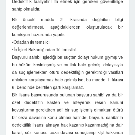
Dedektiflik faaliyetini ifa etmek için gereken güvenilirliğe
sahip olmalıdır.
Bir önceki madde 2 fıkrasında değinilen bilgi
değerlendirmesi, aşağıdakilerden oluşturulacak bir
komisyon huzurunda yapılır:
•Odadan iki temsilci,
•İç İşleri Bakanlığından iki temsilci.
Başvuru sahibi, işlediği bir suçtan dolayı hüküm giymiş ve
bu hüküm kesinleşmiş ve mutlak hale gelmiş, dolayısıyla
da suç işlemekten ötürü dedektifliğin gerektirdiği vasıfları
ahlaken karşılayamaz hale gelmiş ise, bu madde 1. fıkrası
6. bendinde belirtilen şartı karşılamaz.
Bir lisans başvurusunda bulunan başvuru sahibi ya da bir
özel dedektifin kasten ve isteyerek resen kanuni
kovuşturma gerektiren adli bir suç işlemiş olmaktan ötürü
bir ceza davasına konu olması halinde, başvuru sahibinin
dedektiflik lisansı almaya hak kazanıp kazanmadığına dair
karar, söz konusu ceza davası sonuçlanıp kişi hakkında