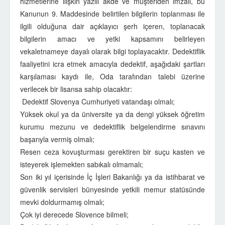
hizmetlerine ilişkin yazılı akde ve müşteriden imzalı, bu
Kanunun 9. Maddesinde belirtilen bilgilerin toplanması ile
ilgili olduğuna dair açıklayıcı şerh içeren, toplanacak
bilgilerin amacı ve yetki kapsamını belirleyen
vekaletnameye dayalı olarak bilgi toplayacaktır. Dedektiflik
faaliyetini icra etmek amacıyla dedektif, aşağıdaki şartları
karşılaması kaydı ile, Oda tarafından talebi üzerine
verilecek bir lisansa sahip olacaktır:
Dedektif Slovenya Cumhuriyeti vatandaşı olmalı;
Yüksek okul ya da üniversite ya da dengi yüksek öğretim
kurumu mezunu ve dedektiflik belgelendirme sınavını
başarıyla vermiş olmalı;
Resen ceza kovuşturması gerektiren bir suçu kasten ve
isteyerek işlemekten sabıkalı olmamalı;
Son iki yıl içerisinde İç İşleri Bakanlığı ya da istihbarat ve
güvenlik servisleri bünyesinde yetkili memur statüsünde
mevki doldurmamış olmalı;
Çok iyi derecede Slovence bilmeli;