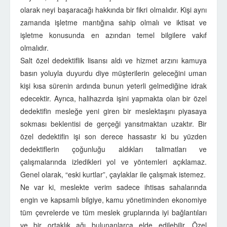
olarak neyi başaracağı hakkında bir fikri olmalıdır. Kişi aynı
zamanda işletme mantığına sahip olmalı ve iktisat ve
işletme konusunda en azından temel bilgilere vakıf
olmalıdır.
Salt özel dedektiflik lisansı aldı ve hizmet arzını kamuya
basın yoluyla duyurdu diye müşterilerin geleceğini uman
kişi kısa sürenin ardında bunun yeterli gelmediğine idrak
edecektir. Ayrıca, halihazırda işini yapmakta olan bir özel
dedektifin mesleğe yeni giren bir meslektaşını piyasaya
sokması beklentisi de gerçeği yansıtmaktan uzaktır. Bir
özel dedektifin işi son derece hassastır ki bu yüzden
dedektiflerin çoğunluğu aldıkları talimatları ve
çalışmalarında izledikleri yol ve yöntemleri açıklamaz.
Genel olarak, “eski kurtlar”, çaylaklar ile çalışmak istemez.
Ne var ki, meslekte verim sadece ihtisas sahalarında
engin ve kapsamlı bilgiye, kamu yönetiminden ekonomiye
tüm çevrelerde ve tüm meslek gruplarında iyi bağlantıları
ve bir ortaklık ağı bulunanlarca elde edilebilir. Özel