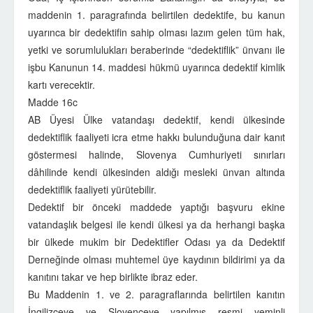
maddenin 1. paragrafında belirtilen dedektife, bu kanun
uyarınca bir dedektifin sahip olması lazım gelen tüm hak,
yetki ve sorumlulukları beraberinde “dedektiflik” ünvanı ile
işbu Kanunun 14. maddesi hükmü uyarınca dedektif kimlik
kartı verecektir.
Madde 16c
AB Üyesi Ülke vatandaşı dedektif, kendi ülkesinde
dedektiflik faaliyeti icra etme hakkı bulunduğuna dair kanıt
göstermesi halinde, Slovenya Cumhuriyeti sınırları
dâhilinde kendi ülkesinden aldığı mesleki ünvan altında
dedektiflik faaliyeti yürütebilir.
Dedektif bir önceki maddede yaptığı başvuru ekine
vatandaşlık belgesi ile kendi ülkesi ya da herhangi başka
bir ülkede mukim bir Dedektifler Odası ya da Dedektif
Derneğinde olması muhtemel üye kaydının bildirimi ya da
kanıtını takar ve hep birlikte ibraz eder.
Bu Maddenin 1. ve 2. paragraflarında belirtilen kanıtın
İngilizceye ve Slovenceye yapılmış resmi yeminli