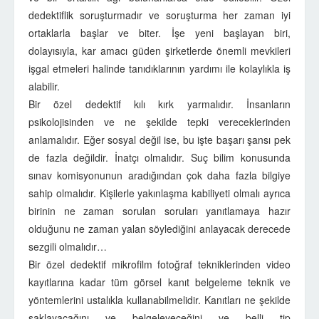
dedektiflik soruşturmadır ve soruşturma her zaman iyi
ortaklarla başlar ve biter. İşe yeni başlayan biri,
dolayısıyla, kar amacı güden şirketlerde önemli mevkileri
işgal etmeleri halinde tanıdıklarının yardımı ile kolaylıkla iş
alabilir.
Bir özel dedektif kılı kırk yarmalıdır. İnsanların
psikolojisinden ve ne şekilde tepki vereceklerinden
anlamalıdır. Eğer sosyal değil ise, bu işte başarı şansı pek
de fazla değildir. İnatçı olmalıdır. Suç bilim konusunda
sınav komisyonunun aradığından çok daha fazla bilgiye
sahip olmalıdır. Kişilerle yakınlaşma kabiliyeti olmalı ayrıca
birinin ne zaman sorulan soruları yanıtlamaya hazır
olduğunu ne zaman yalan söylediğini anlayacak derecede
sezgili olmalıdır…
Bir özel dedektif mikrofilm fotoğraf tekniklerinden video
kayıtlarına kadar tüm görsel kanıt belgeleme teknik ve
yöntemlerini ustalıkla kullanabilmelidir. Kanıtları ne şekilde
saklayacağını ve belgeleyeceğini ve belli tip