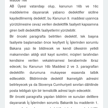
Madde 16e
AB Üyesi vatandaşı olup, kanunun 16b ve 16c
maddelerine dayanarak yabancı dedektifler siciline
kaydedilmemiş dedektif, bu Kanunun 9. maddesi uyarınca
yürütülmesine cevaz verilen dedektiflik faaliyeti kapsamına
giren belli dedektiflik faaliyetlerini yürütebilir.
Bir önceki paragrafta belirtilen dedektif, tek başına
faaliyete başlamadan önce keyfiyeti İç İşlerinden sorumlu
Bakana yazı ile bildirecek ve kendi ülkesinin yetkili
makamından aldığı sicil kayıt suretini, müşteri tarafından
kendisine verilen vekaletnamesi beraberinde ibraz
edecek; bu Kanunun 16b Maddesi 2 ve 3. paragrafları
dedektifin durumuna mukayese esasında tatbik
edilecektir. Bildiriminde dedektif ikametgâh adresini
belirleyecek ya da Slovenya Cumhuriyeti sınırları dâhilinde
posta tebligatı için bir temsilcilik adresi tayin edecektir.
Bir önceki paragrafta yapılan bildirim ve sunulan delillere
dayanarak İç İşlerinden sorumlu Bakanlık bu maddenin 1.