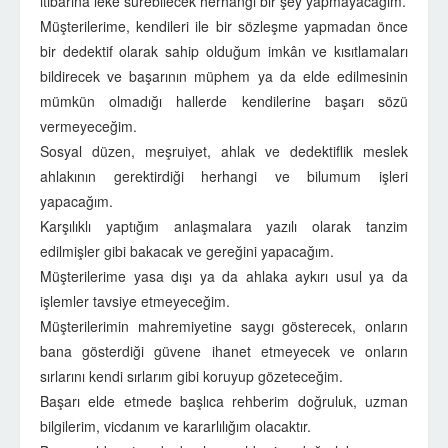
itibarına leke sürebilecek herhangi bir şey yapmayacağım.
Müşterilerime, kendileri ile bir sözleşme yapmadan önce
bir dedektif olarak sahip olduğum imkân ve kısıtlamaları
bildirecek ve başarının müphem ya da elde edilmesinin
mümkün olmadığı hallerde kendilerine başarı sözü
vermeyeceğim.
Sosyal düzen, meşruiyet, ahlak ve dedektiflik meslek
ahlakının gerektirdiği herhangi ve bilumum işleri
yapacağım.
Karşılıklı yaptığım anlaşmalara yazılı olarak tanzim
edilmişler gibi bakacak ve gereğini yapacağım.
Müşterilerime yasa dışı ya da ahlaka aykırı usul ya da
işlemler tavsiye etmeyeceğim.
Müşterilerimin mahremiyetine saygı gösterecek, onların
bana gösterdiği güvene ihanet etmeyecek ve onların
sırlarını kendi sırlarım gibi koruyup gözeteceğim.
Başarı elde etmede başlıca rehberim doğruluk, uzman
bilgilerim, vicdanım ve kararlılığım olacaktır.