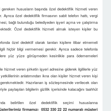
i gereken hususların başında özel dedektiflik hizmeti veren
 Ayrıca özel dedektiflik firmasının sabit telefon hattı, vergi
knamesi, bağlı bulunduğu belediyeden işyeri açma ve çalıştırma
ktedir. Özel dedektiflik hizmeti almak isteyen kişiler bu
efonda özel dedektif olarak tanıtan kişilere itibar etmemeli
lgili hiçbir bilgi vermemesi gerekir. Ayrıca sadece telefonla
işilere yüz yüze görüşmeden kesinlikle para ödememeleri
e hizmet veren şirketin işyeri adresine giderek ilgililerle yüz
kililerinin anlatımından ikna olan kişiler hizmet veren kişi
sı gerekmektedir. Hazırlanan iş sözleşmesinde verilecek olan
yle paylaşılan bilgilerin gizlilik içerisinde kalacağını taahhüt
ıda belirtilen özel dedektiflik seçimi hususlarına
şterilerimiz firmamızı 0532 330 22 22
numaralı müşteri