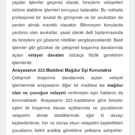
yapılan işlemler geçersiz olacak, bireylerin velayetleri
üstüne alabilme işlemleri sonuçsuz kalacaktır. Bu noktada
profesyonel bir avukat ile görüşmek ve bir avukattan da
yardım almak mantıklı olacaktır. Bilinmeyen konularda
yardımcı olan avukatlar, yasal olarak delil toplanmasında
da bireylere yol gösterici nitelikler sergileyeceklerdir. Basit
işlemler gibi gözükse de çekişmeli boşanma davalarında
açılan
velayet davaları
oldukça titizlik gerektiren
işlemlerdir.
Anayasanın 323.Maddesi Mağdur Eşi Korumakta
Çekişmeli boşanma davalarında açılan velayet
işlemlerinde anayasanın diğer bir maddesi ise
mağdur
olan ve çocuğun velayeti
verilmeyen eşin haklarını da
korumaktadır. Anayasanın 323.maddesine göre bireyler
eşleri ile boşanma davası açtıklarında ve çocuklarının
velayetini almak istediklerinde eğer ki davayı
kaybederlerse, her ne olursa olsun velayetini kaybettikleri
çocuklarını belirli aralıkla görebilme yetkisine sahiptirler.