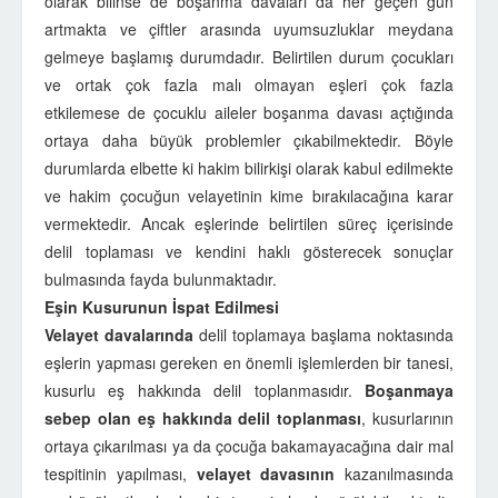
olarak bilinse de boşanma davaları da her geçen gün
artmakta ve çiftler arasında uyumsuzluklar meydana
gelmeye başlamış durumdadır. Belirtilen durum çocukları
ve ortak çok fazla malı olmayan eşleri çok fazla
etkilemese de çocuklu aileler boşanma davası açtığında
ortaya daha büyük problemler çıkabilmektedir. Böyle
durumlarda elbette ki hakim bilirkişi olarak kabul edilmekte
ve hakim çocuğun velayetinin kime bırakılacağına karar
vermektedir. Ancak eşlerinde belirtilen süreç içerisinde
delil toplaması ve kendini haklı gösterecek sonuçlar
bulmasında fayda bulunmaktadır.
Eşin Kusurunun İspat Edilmesi
Velayet davalarında
delil toplamaya başlama noktasında
eşlerin yapması gereken en önemli işlemlerden bir tanesi,
kusurlu eş hakkında delil toplanmasıdır.
Boşanmaya
sebep olan eş hakkında delil toplanması
, kusurlarının
ortaya çıkarılması ya da çocuğa bakamayacağına dair mal
tespitinin yapılması,
velayet davasının
kazanılmasında